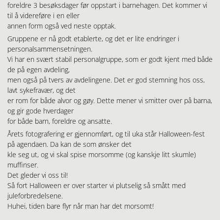
foreldre 3 besøksdager før oppstart i barnehagen. Det kommer vi
til å videreføre i en eller
annen form også ved neste opptak.
Gruppene er nå godt etablerte, og det er lite endringer i
personalsammensetningen.
Vi har en svært stabil personalgruppe, som er godt kjent med både
de på egen avdeling,
men også på tvers av avdelingene. Det er god stemning hos oss,
lavt sykefravær, og det
er rom for både alvor og gøy. Dette mener vi smitter over på barna,
og gir gode hverdager
for både barn, foreldre og ansatte.
Årets fotografering er gjennomført, og til uka står Halloween-fest
på agendaen. Da kan de som ønsker det
kle seg ut, og vi skal spise morsomme (og kanskje litt skumle)
muffinser.
Det gleder vi oss til!
Så fort Halloween er over starter vi plutselig så smått med
juleforbredelsene.
Huhei, tiden bare flyr når man har det morsomt!