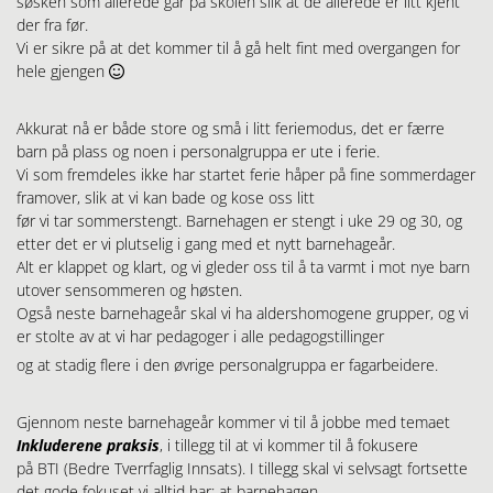
søsken som allerede går på skolen slik at de allerede er litt kjent
der fra før.
Vi er sikre på at det kommer til å gå helt fint med overgangen for
hele gjengen

Akkurat nå er både store og små i litt feriemodus, det er færre
barn på plass og noen i personalgruppa er ute i ferie.
Vi som fremdeles ikke har startet ferie håper på fine sommerdager
framover, slik at vi kan bade og kose oss litt
før vi tar sommerstengt. Barnehagen er stengt i uke 29 og 30, og
etter det er vi plutselig i gang med et nytt barnehageår.
Alt er klappet og klart, og vi gleder oss til å ta varmt i mot nye barn
utover sensommeren og høsten.
Også neste barnehageår skal vi ha aldershomogene grupper, og vi
er stolte av at vi har pedagoger i alle pedagogstillinger
og at stadig flere i den øvrige personalgruppa er fagarbeidere.
Gjennom neste barnehageår kommer vi til å jobbe med temaet
Inkluderene praksis
, i tillegg til at vi kommer til å fokusere
på BTI (Bedre Tverrfaglig Innsats). I tillegg skal vi selvsagt fortsette
det gode fokuset vi alltid har; at barnehagen