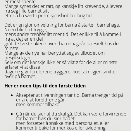
er mest spente.
Mange synes det er rart, og kanskje litt krevende, å levere
fra seg lille barnet sitt
etter å ha vært i permisjonsbobla i lang tid.
Det er en stor omveltning for barna å starte i barnehage.
Noen blir fort trygge,
mens andre trenger litt mer tid. Det er ikke til å komme i
fra at det er en del
gråt de første ukene hvert barnehageår, spesielt hos de
minste.
Mange av de nye har benyttet seg av tilbudet om
besøksdager.
Selv om det kanskje ikke er så viktig for de aller minste
erfarer vi at disse
dagene gjør foreldrene tryggere, noe som igjen smitter
over på barnet.
Her er noen tips til den første tiden
Aksepter at tilvenningen tar tid. Barna trenger tid på
erfare at foreldrene går,
men kommer tilbake.
Gå når du sier at du skal gå. Det kan være forvirrende
for barnet hvis du sier hadet,
men forsetter å snakke med personalet, eller
kommer tilbake for mer kos eller avledning.