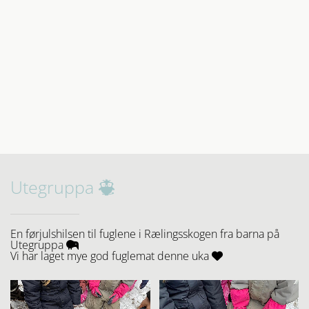
Utegruppa

En førjulshilsen til fuglene i Rælingsskogen fra barna på
Utegruppa

Vi har laget mye god fuglemat denne uka
