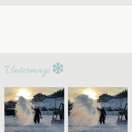

Vintermagi