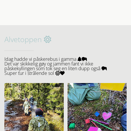
Alvetoppen

Idag hadde vi påskerebus i gamma


Det var skikkelig gøy og jammen fant vi ikke
påskekyllingen som tok seg en liten dupp også

Super tur i strålende sol

