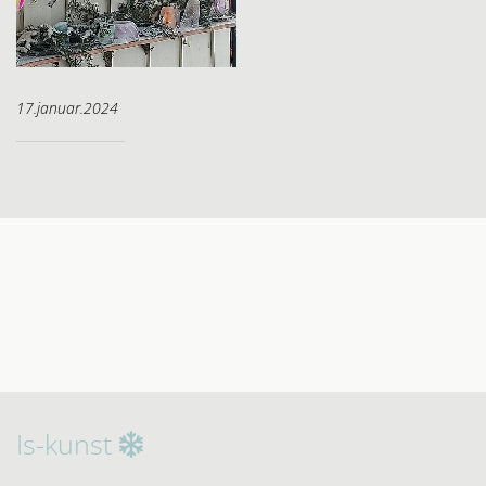
17.januar.2024
Is-kunst
