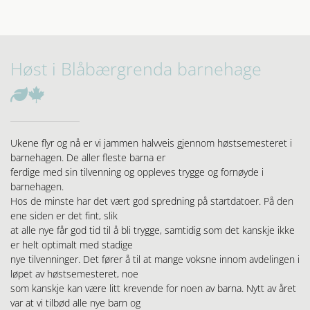
Høst i Blåbærgrenda barnehage


Ukene flyr og nå er vi jammen halvveis gjennom høstsemesteret i
barnehagen. De aller fleste barna er
ferdige med sin tilvenning og oppleves trygge og fornøyde i
barnehagen.
Hos de minste har det vært god spredning på startdatoer. På den
ene siden er det fint, slik
at alle nye får god tid til å bli trygge, samtidig som det kanskje ikke
er helt optimalt med stadige
nye tilvenninger. Det fører å til at mange voksne innom avdelingen i
løpet av høstsemesteret, noe
som kanskje kan være litt krevende for noen av barna. Nytt av året
var at vi tilbød alle nye barn og